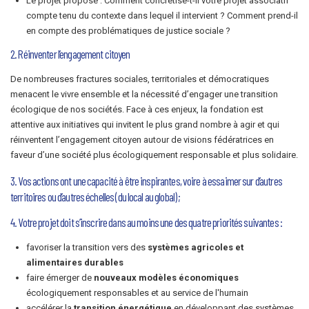
Le projet proposé : Comment concrétise-t-il votre projet associatif
compte tenu du contexte dans lequel il intervient ? Comment prend-il
en compte des problématiques de justice sociale ?
2. Réinventer l’engagement citoyen
De nombreuses fractures sociales, territoriales et démocratiques
menacent le vivre ensemble et la nécessité d’engager une transition
écologique de nos sociétés. Face à ces enjeux, la fondation est
attentive aux initiatives qui invitent le plus grand nombre à agir et qui
réinventent l’engagement citoyen autour de visions fédératrices en
faveur d’une société plus écologiquement responsable et plus solidaire.
3. Vos actions ont une capacité à être inspirantes, voire à essaimer sur d’autres
territoires ou d’autres échelles (du local au global) ;
4. Votre projet doit s’inscrire dans au moins une des quatre priorités suivantes :
favoriser la transition vers des
systèmes agricoles et
alimentaires durables
faire émerger de
nouveaux modèles économiques
écologiquement responsables et au service de l'humain
accélérer la
transition énergétique
en développant des systèmes