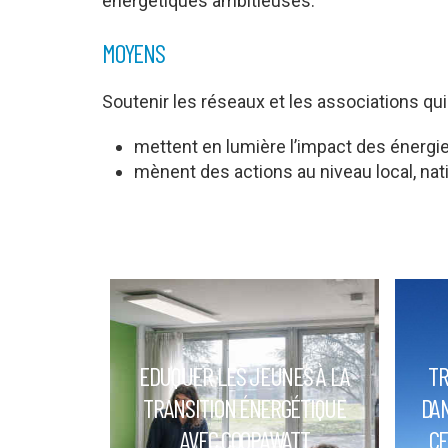
énergétiques ambitieuses.
MOYENS
Soutenir les réseaux et les associations qui 
mettent en lumière l’impact des énergies
mènent des actions au niveau local, nat
EDUQUER LES JEUNES À LA
TR
TRANSITION ÉNERGÉTIQUE
DAN
AVEC COOPAWATT
CE