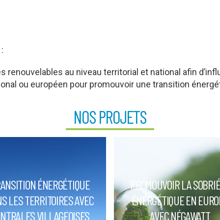
:
 renouvelables au niveau territorial et national afin d’in
ional ou européen pour promouvoir une transition énergé
NOS PROJETS
ANSITION ÉNERGÉTIQUE
PROMOUVOIR LA SOBRI
S LES TERRITOIRES AVEC
ÉNERGÉTIQUE EN EURO
NTRALES VILLAGEOISES
AVEC NÉGAWATT