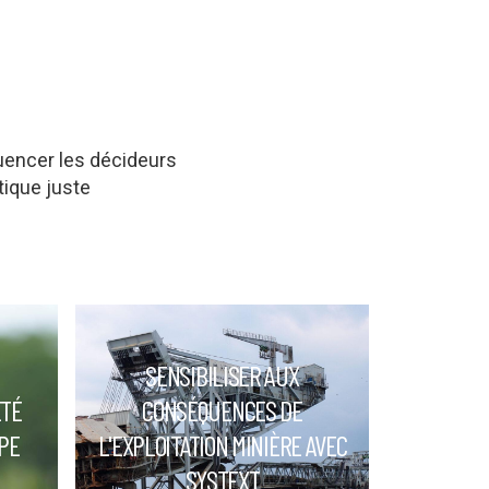
fluencer les décideurs
tique juste
SENSIBILISER AUX
ÉTÉ
CONSÉQUENCES DE
PE
L'EXPLOITATION MINIÈRE AVEC
SYSTEXT