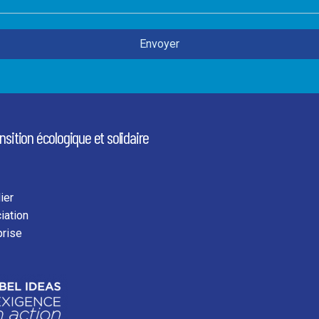
ansition écologique et solidaire
ier
iation
prise