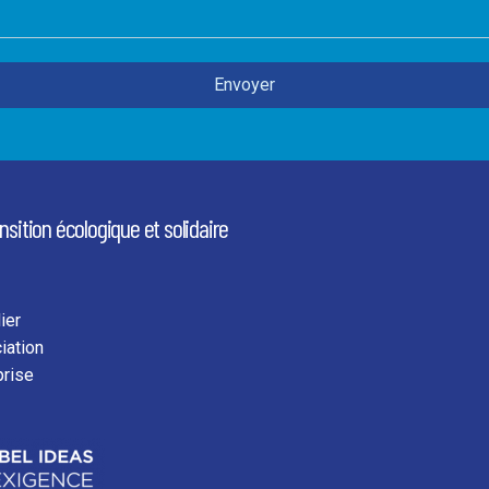
ansition écologique et solidaire
ier
iation
prise