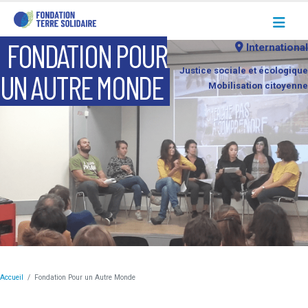
FONDATION POUR
International
Justice sociale et écologique
UN AUTRE MONDE
Mobilisation citoyenne
Accueil
Fondation Pour un Autre Monde