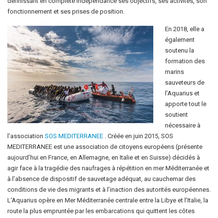
définissant en complète indépendance ses objectifs, ses activités, son
fonctionnement et ses prises de position.
En 2018, elle a
également
soutenu la
formation des
marins
sauveteurs de
l’Aquarius et
apporte tout le
soutient
nécessaire à
l’association
SOS MEDITERRANEE
. Créée en juin 2015, SOS
MEDITERRANEE est une association de citoyens européens (présente
aujourd’hui en France, en Allemagne, en Italie et en Suisse) décidés à
agir face à la tragédie des naufrages à répétition en mer Méditerranée et
à l’absence de dispositif de sauvetage adéquat, au cauchemar des
conditions de vie des migrants et à l’inaction des autorités européennes.
L’Aquarius opère en Mer Méditerranée centrale entre la Libye et l’Italie, la
route la plus empruntée par les embarcations qui quittent les côtes