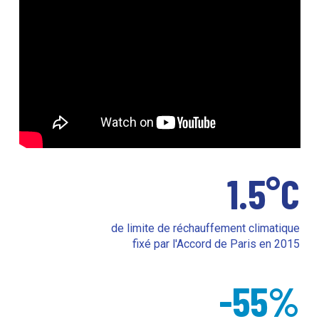
1.5
°C
de limite de réchauffement climatique
fixé par l'Accord de Paris en 2015
-
55
%