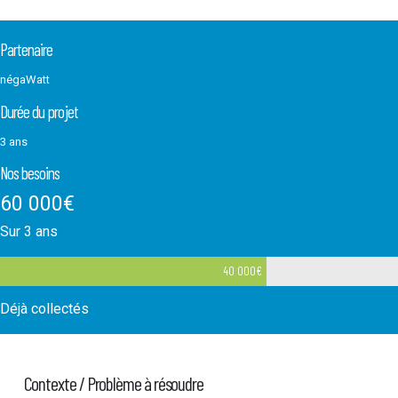
Partenaire
négaWatt
Durée du projet
3 ans
Nos besoins
60 000
€
Sur 3 ans
40 000
€
Déjà collectés
Contexte / Problème à résoudre