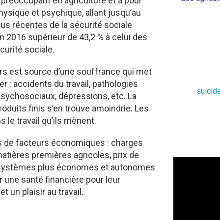
t préoccupant en agriculture et a pour
ysique et psychique, allant jusqu’au
lus récentes de la sécurité sociale
en 2016 supérieur de 43,2 % à celui des
urité sociale.
eurs est source d’une souffrance qui met
 : accidents du travail, pathologies
suicide
 psychosociaux, dépressions, etc. La
roduits finis s’en trouve amoindrie. Les
 le travail qu’ils mènent.
ues de facteurs économiques : charges
matières premières agricoles, prix de
des systèmes plus économes et autonomes
r une santé financière pour leur
 un plaisir au travail.