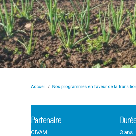
Accueil
Nos programmes en faveur de la transition
Partenaire
Durée
CIVAM
3 ans