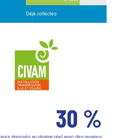
Déjà collectés
30
%
lteurs imposés au régime réel avec des revenus